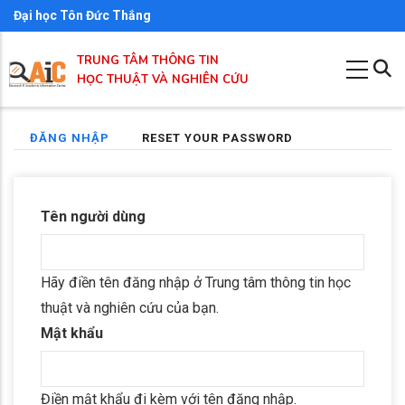
Nhảy
Đại học Tôn Đức Thắng
đến
TRUNG TÂM THÔNG TIN
nội
HỌC THUẬT VÀ NGHIÊN CỨU
dung
(TAB
ĐĂNG NHẬP
RESET YOUR PASSWORD
Primary
HOẠT
tabs
ĐỘNG)
Tên người dùng
Hãy điền tên đăng nhập ở Trung tâm thông tin học
thuật và nghiên cứu của bạn.
Mật khẩu
Điền mật khẩu đi kèm với tên đăng nhập.