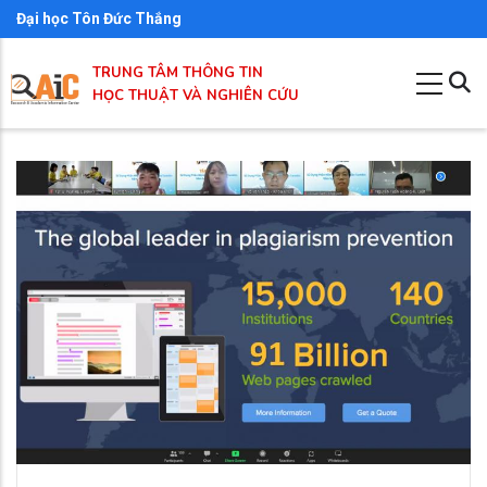
Nhảy
Đại học Tôn Đức Thắng
đến
TRUNG TÂM THÔNG TIN
nội
HỌC THUẬT VÀ NGHIÊN CỨU
dung