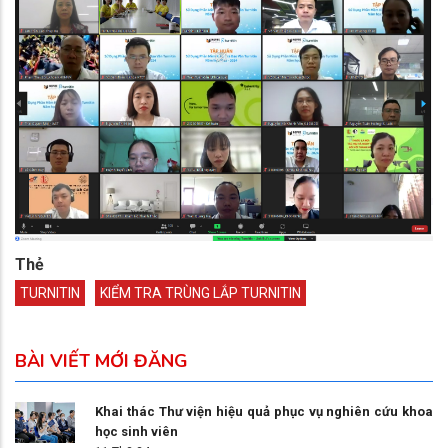
Thẻ
TURNITIN
KIỂM TRA TRÙNG LẮP TURNITIN
BÀI VIẾT MỚI ĐĂNG
Khai thác Thư viện hiệu quả phục vụ nghiên cứu khoa
học sinh viên