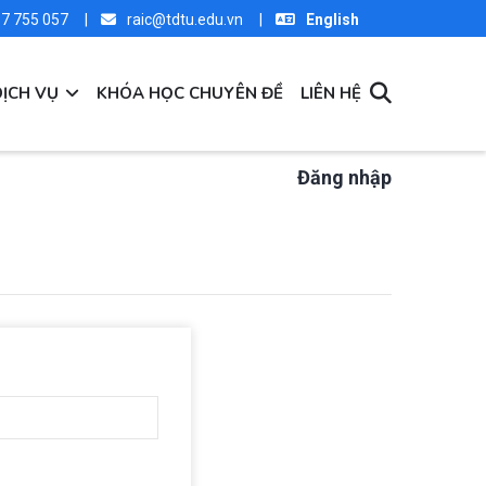
37 755 057 |
raic@tdtu.edu.vn |
English
DỊCH VỤ
KHÓA HỌC CHUYÊN ĐỀ
LIÊN HỆ
Đăng nhập