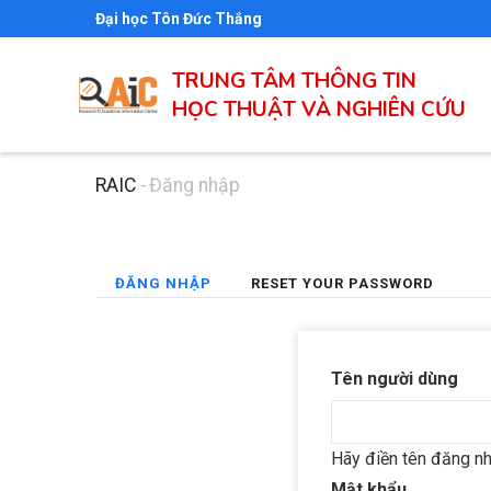
Nhảy
Đại học Tôn Đức Thắng
đến
nội
TRUNG TÂM THÔNG TIN
HỌC THUẬT VÀ NGHIÊN CỨU
dung
RAIC
-
Đăng nhập
Breadcrumb
(TAB
ĐĂNG NHẬP
RESET YOUR PASSWORD
Primary
HOẠT
tabs
ĐỘNG)
Tên người dùng
Hãy điền tên đăng nh
Mật khẩu